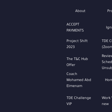
About
Pr
ACCEPT
Ign
PAYMENTS
Project Shift
TDE C
2023
(Zoo
Revie
The T&C Hub
Sched
Offer
Unsub
Coach
Mohamed Abd
Hom
Elmenam
TDE Challenge
Work 
VIP
new