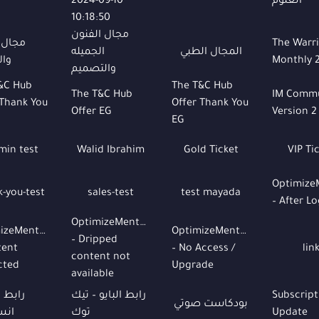
العلوم
2024-09-10
10:18:50
مجال الفنون
The Warr
مجال ا
المجال الطبي
الجميله
Monthly 
وال
والتصميم
&C Hub
The T&C Hub
The T&C Hub
IM Commu
 Thank You
Offer Thank You
Offer EG
Version 2
EG
min test
Walid Ibrahim
Gold Ticket
VIP Ti
Optimize
k-you-test
sales-test
test mayada
– After L
OptimizeMentor
izeMentor
OptimizeMentor
– Dripped
tent
– No Access /
lin
content not
cted
Upgrade
available
Subscript
رابط البايو – تيك
رابط ال
بودكاست صوتي
Update
توك
انس