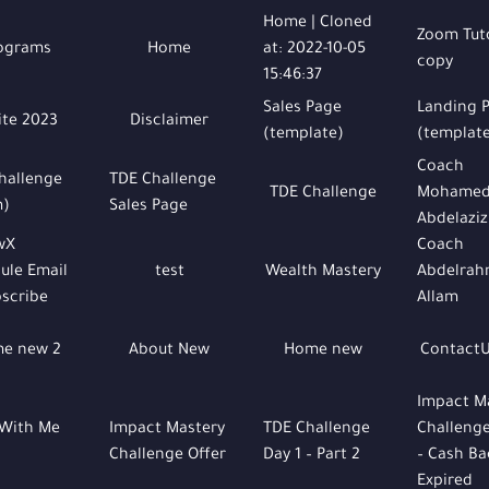
Home | Cloned
Zoom Tuto
ograms
Home
at: 2022-10-05
copy
15:46:37
Sales Page
Landing 
ite 2023
Disclaimer
(template)
(templat
Coach
hallenge
TDE Challenge
TDE Challenge
Mohame
m)
Sales Page
Abdelaziz
wX
Coach
ule Email
test
Wealth Mastery
Abdelra
scribe
Allam
e new 2
About New
Home new
Contact
Impact M
With Me
Impact Mastery
TDE Challenge
Challenge
Challenge Offer
Day 1 – Part 2
– Cash Ba
Expired