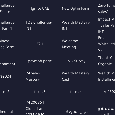
hallenge
Zero to h
Ignite UAE
New Optin Form
 Expired
sales1
Impact M
hallenge
TDE Challenge-
Wealth Mastery-
– Sales Pa
– Part 1
INT
INT
INT
Email
siness
Welcome
Z2H
Whitelisti
es Form
Meeting
V2
Thank Yo
paymob-page
IM – Survey
P.M.Instalment.Plugin
Organic
IM Sales
Wealth Mastery
Wealth M
ve2024
Mastery
Cash
Installme
orm 2
form 3
form 4
IM 250
IM 20085 |
لهندسة و
Cloned at:
مجال المبيعات
imonials