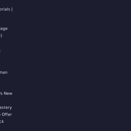
rials |
Page
e)
d
hman
Us New
astery
 Offer
ck