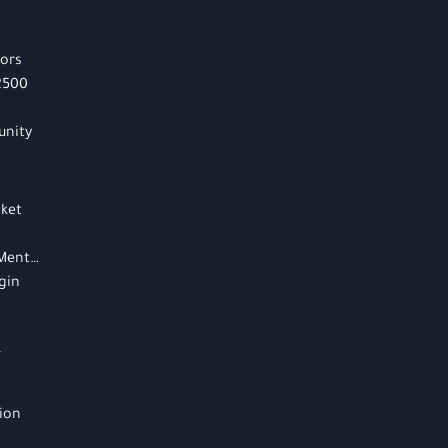
iors
2500
nity
cket
Mentor
ogin
k
ion