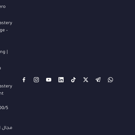
ero
astery
ge –
ng |
u
astery
nt
00/5
مجال ا