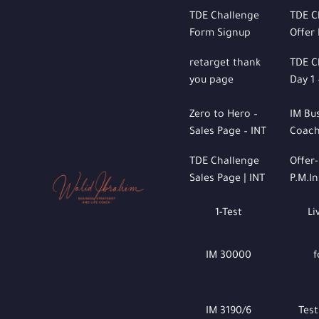
TDE Challenge
TDE C
Form Signup
Offer
retarget thank
TDE C
you page
Day 1 
Zero to Hero –
IM Bu
Sales Page – INT
Coach
TDE Challenge
Offer-
Sales Page | INT
1-Test
Li
IM 30000
f
IM 3190/6
Test