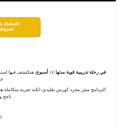
اضغط هنا و تواصل مع الفريق
لعروض 
في رحلة تدريبية قوية مدتها
٤
١
أسبوع،
خل
البرنامج مش مجرد كورس تقليدي، لكنه تجربة متكاملة هت
ناجح و
ا