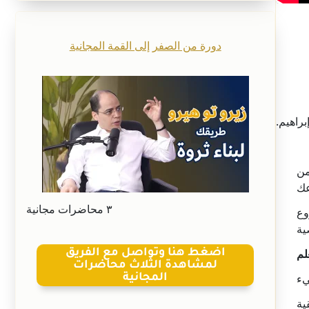
دورة من الصفر إلى القمة المجانية
براهيم
مليون دولار في 90 يوم، من
عك
٣ محاضرات مجانية
وع
ية
اضغط هنا وتواصل مع الفريق
لم
لمشاهدة الثلاث محاضرات
المجانية
يء
ية