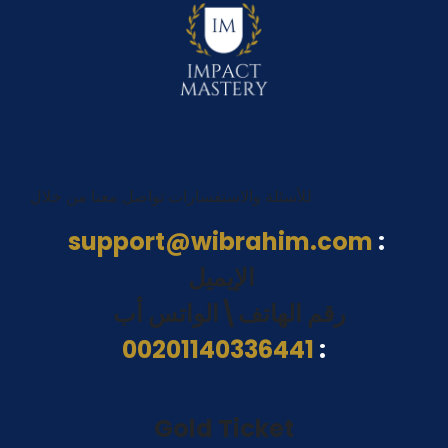
للأسئلة والاستفسارات تواصل معنا من خلال
support@wibrahim.com
:
الإيميل
رقم الهاتف\الواتس أب
00201140336441
:
Gold Ticket