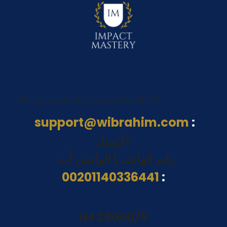
للأسئلة والاستفسارات تواصل معنا من خلال
support@wibrahim.com
:
الإيميل
رقم الهاتف\الواتس أب
00201140336441
:
IM 25000/5