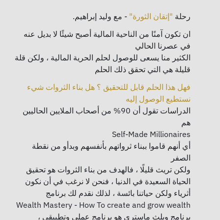
.رحلة
"إتقان الثورة"
- مع وليد إبراهيم
ان تكون آمنًا من الناحية المالية أصبح شيئًا لا بديل عنه
في عصرنا الحالي
الكثير منا يسعى للوصول لحلم الحرية المالية ، ولكن قلة
قليلة هي التي تحقق ذلك الحلم
فهل هذا الحلم قابل للتحقيق ؟ هل بناء الثروات شيء
نستطيع الوصول إليه
الدراسات تقول أن 90% من أصحاب الملايين الحاليين
هم
Self-Made Millionaires
أي أنهم قاموا ببناء ثرواتهم بأنفسهم وبدأو من نقطة
الصفر
ولكن تريث قليلًا ، فالهدف من بناء الثروات هو تحقيق
الحياة السعيدة في الدنيا ، فنحن لا نرغب في أن نكون
أثرياء ولكن حياتنا بائسة ، لذلك نقدم لك برنامج
Wealth Mastery - How To create and grow wealth
برنامج ويلث ماستري هو برنامج عملي وتطبيقي ،