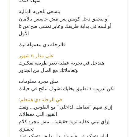
:سواء كنت
بتسعى للحرية المالية
أو بتحقق دخل كويس بس مش حاسس بالأمان
b أو لسه في بداية طريقك وعايز تمشي صح من
الأول
فالرحلة دي معمولة ليك
على مدار 6 شهور
هتدخل في تجربة عملية تغير طريقة تفكيرك
وتعاملاتك مع المال من الجذور
مش مجرد معلومات
لكن تدريب + تطبيق يخليك تشوف نتائج في حياتك
:في الرحلة دي هتتعلم
إزاي تفهم “نظامك الداخلي” مع الفلوس… وتفك
القيود اللي معطلاك
إزاي تبني عقلية ثرية حقيقية… مش مجرد كلام
تحفيزي
إزاي تتحكم في فلوسك بدل ما هي تتحكم فيك