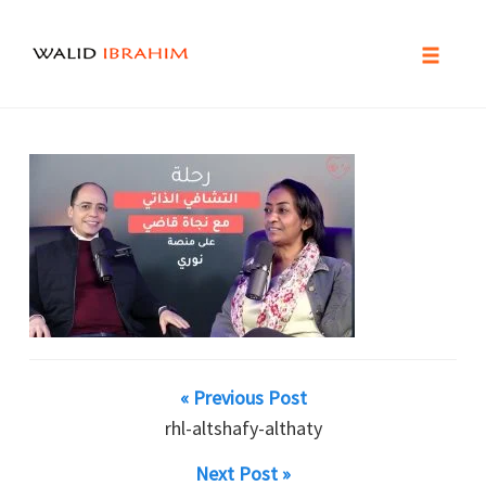
Toggle
naviga
Skip
to
content
« Previous Post
rhl-altshafy-althaty
Next Post »