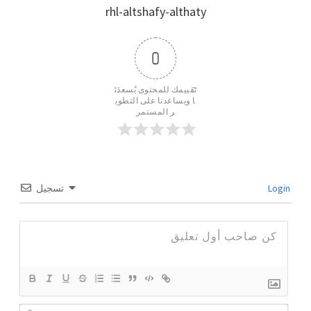
rhl-altshafy-althaty
0
تقييمك للمحتوى يُسعدن
ا ويساعدنا على التطوي
ر المستمر
تسجيل
Login