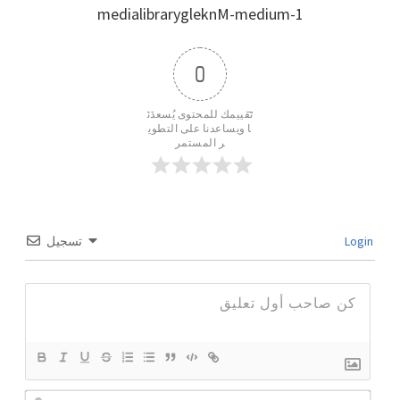
medialibrarygleknM-medium-1
0
تقييمك للمحتوى يُسعدن
ا ويساعدنا على التطوي
ر المستمر
تسجيل
Login
ا