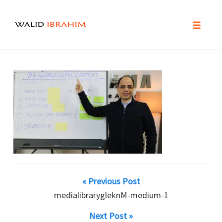
Toggle
naviga
Skip
to
content
« Previous Post
medialibrarygleknM-medium-1
Next Post »