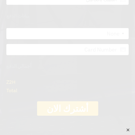
بيانات الدفع
None
أجمالي الدفع
Z2H
Total
أشترك الان
✕