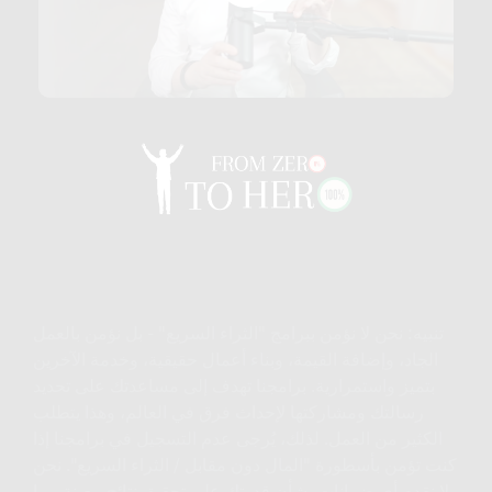
تنبيه: نحن لا نؤمن ببرامج "الثراء السريع" - بل نؤمن بالعمل
الجاد، وإضافة القيمة، وبناء أعمال حقيقية، وخدمة الآخرين
بتميز واستمرارية. برامجنا تهدف إلى مساعدتك على تحديد
رسالتك ومشاركتها لإحداث فرق في العالم، وهذا يتطلب
الكثير من العمل. لذلك، يُرجى عدم التسجيل في برامجنا إذا
كنت تؤمن بأسطورة "المال دون مقابل / الثراء السريع". نحن
لا نقدم أي ضمانات بشأن قدرتك على تحقيق نتائج معينة، بما