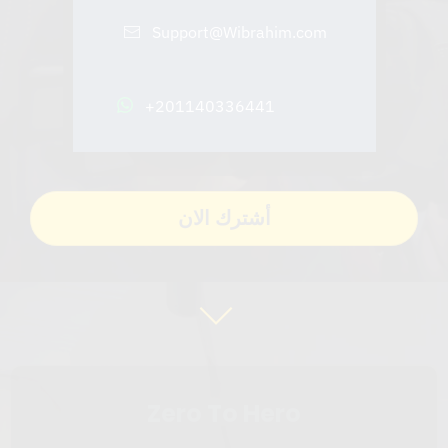
Support@Wibrahim.com
+201140336441
أشترك الان
Zero To Hero