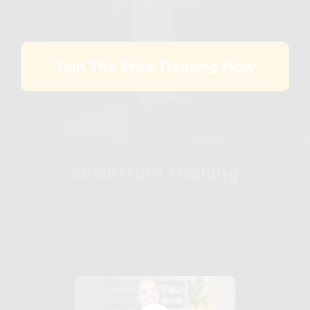
(Playing now)
Join The Free Training Now
Reels From Training