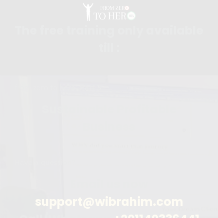
The free training only available
till :
from zero to hero: Part 3
Sustainable Profitable
Business
Have a question?
Email us now
support@wibrahim.com