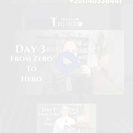
Call/Whatsapp
+201140336441