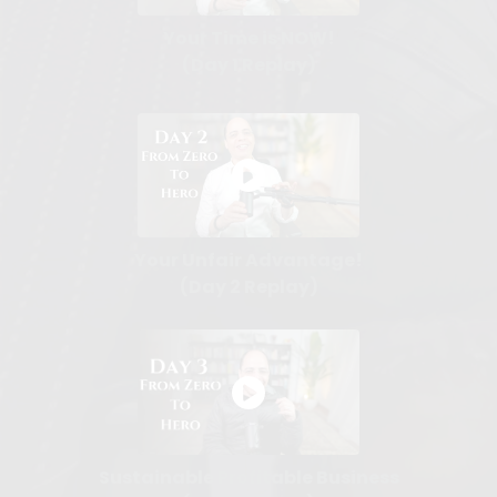
Your Time is NOW!
(Day 1 Replay)
Your Unfair Advantage!
(Day 2 Replay)
Sustainable Profitable Business