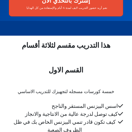
إشترك بالتحدي الآن
نعم أريد حضور التدريب لايف لمدة 4 أيام والإستفادة من كل الهدايا
هذا التدريب مقسم لثلاثة أقسام
القسم الاول
خمسة كورسات مسجله لتجهيزك للتدريب الاساسي
اسس البيزنس المستقر والناجح
كيف توصل لدرجة عالية من الانتاجية والانجاز
كيف تكون قادر تنمي البيزنس الخاص بك في ظل
الظروف الصعبة