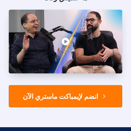
انضم لإيمباكت ماستري الآن