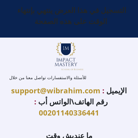
التسجيل في هذا العرض ينتهي بإنتهاء
الوقت على هذه الصفحة
للأسئلة والاستفسارات تواصل معنا من خلال
الإيميل
:
support@wibrahim.com
رقم الهاتف\الواتس أب
:
00201140336441
ما عنديش وقت