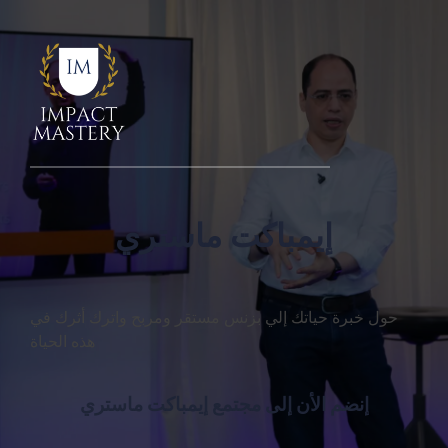
إيمباكت ماستري
حول خبرة حياتك إلي بزنس مستقر ومربح واترك أثرك في
هذه الحياة
إنضم الأن إلى مجتمع إيمباكت ماستري