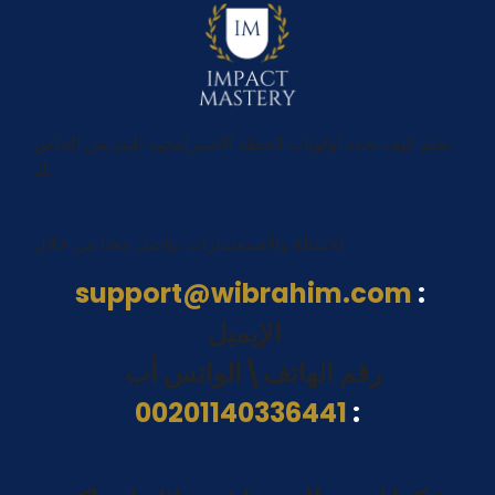
تعلم كيف تحدد أولويات الخطة الاستراتيجيه للبيزنس الخاص
بك
للأسئلة والاستفسارات تواصل معنا من خلال
support@wibrahim.com
:
الإيميل
رقم الهاتف\الواتس أب
00201140336441
: