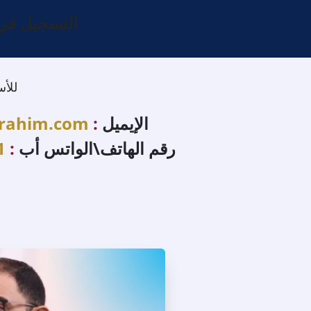
التسجيل في 
للأس
الإيميل
:
rahim.com
رقم الهاتف\الواتس أب
:
1