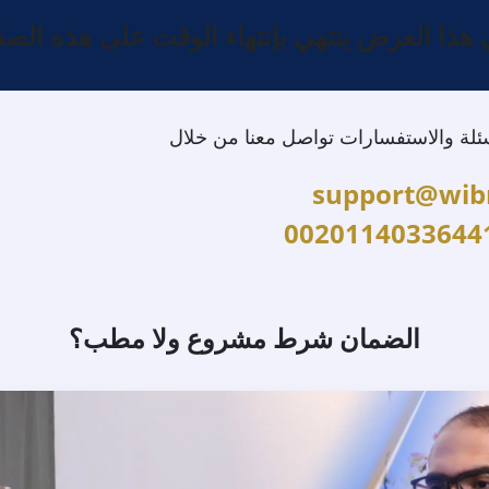
هذا العرض ينتهي بإنتهاء الوقت على هذه الص
ئلة والاستفسارات تواصل معنا من خلال
support@wib
0020114033644
الضمان شرط مشروع ولا مطب؟