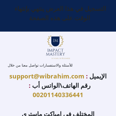
التسجيل في هذا العرض ينتهي بإنتهاء
الوقت على هذه الصفحة
للأسئلة والاستفسارات تواصل معنا من خلال
الإيميل
:
support@wibrahim.com
رقم الهاتف\الواتس أب
:
00201140336441
المختلف في إمباكت ماستري