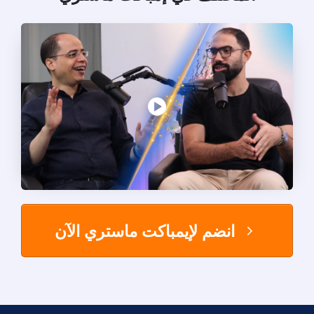
انضم لإيمباكت ماستري الآن