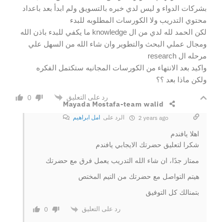
بشركات الدواء و ليس لدي خبره بالتسويق ولم ابدأ بعد باعداد
محتوي التدريب ولا الكورسات المطلوبه للبدء
لكن الحمد لله لدي من ال knowledge ما يكفي للبدء باذن الله
ومجال عملي البحث والتطوير وان شاء الله من السهل علي
مرحله ال research
واكيد بعد الانتهاء من الكورسات المجانيه ستكتمل الفكره
ولكن ماذا بعد ؟؟
رد على التعليق
0
Mayada Mostafa-team walid
الرد على
امل ابراهيم
2 years ago
اهلا يافندم
شكرا لتعليق حضرتك الايجابي يافندم
ممتاز جدًا، ان شاء الله التدريب يعمل فرق مع حضرتك
هيتم التواصل مع حضرتك من التيم المختص
بتمنالك كل التوفيق
رد على التعليق
0