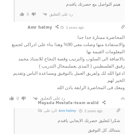
هيتم التواصل مع حضرتك يافندم
رد على التعليق
0
Amr helmy
2 years ago
المحاضرة ممتازة جدا جدا
والاستفادة منها وصلت معى 90% وهذا بناء على ادراكى لجميع
المعلومات القيمة بها
بالاضافة الى السلوب والترتيب وقصة النجاح للاستاذ محمد
رفيق الفلسطيني ( المذى يعملبمجال التدريب )
ادعوا الله لك ولفريق العمل بالتوفيق ومساعدة الناس وتقديم
الخير لهم
ومعك فى المحاضرة الرابعة باذن الله
رد على التعليق
0
Mayada Mostafa-team walid
Amr helmy
الرد على
2 years ago
شكرا لتعليق حضرتك الايجابي يافندم
بتمنالك كل التوفيق