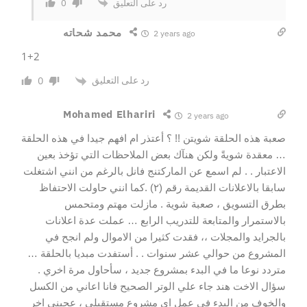
رد على التعليق
0
محمد شحاته
2 years ago
1+2
رد على التعليق
0
Mohamed Elhariri
2 years ago
صعبة هذه الحلقة شويتن !! ؟ أعتذر ام افهم جيدا في هذه الحلقة
… معقدة شويةً ولكن هنآك بعض الملاحظات التي تؤخذ بعين
الاعتبار . . لم اسمع عن الماركتنج فانل بالرغم من انني اشتغلت
سابقا بالاعلانات القديمة رقم (٢) .كما انني حاولت الاحتفاظ
بطرق التسويق ، صعبة شوية . مازلت مهتم ومتحمس
بالاستمرار والمتابعة للتدريب الرابع … عملت عدة اعلانات
بالجرايد والمجلات ،، فقدت كثيرا من الاموال ولم انجح في
المشروع من حوالي عشر سنوات . . أستفدت مبديا بالحلقة …
متردد نوعا ما في البدء بمشروع جديد ، سأحاول مرة اخري .
سؤال الاخت هند جاء علي الوتر الصحيح فانا اعاني من الكسل
والخوف من البدء في عمل اي مشروع مستقبلي ، عجبني اخر