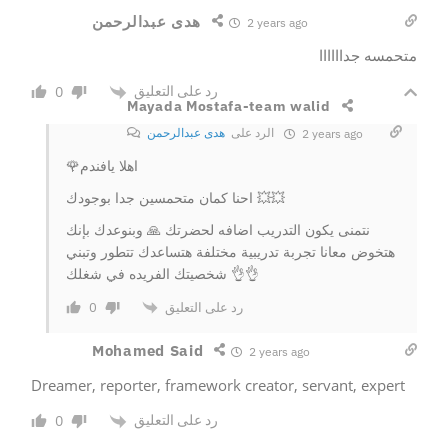
هدى عبدالرحمن
2 years ago
متحمسه جداااااا
رد على التعليق
0
Mayada Mostafa-team walid
الرد على
هدى عبدالرحمن
2 years ago
🌹اهلا يافندم
احنا كمان متحمسين جدا بوجودك 💥💥
نتمنى يكون التدريب اضافه لحضرتك 🙏 وبنوعدك بإنك
هتخوض معانا تجربة تدريبية مختلفة هتساعدك تتطور وتبني
شخصيتك الفريده في شغلك 👌👌
رد على التعليق
0
Mohamed Said
2 years ago
Dreamer, reporter, framework creator, servant, expert
رد على التعليق
0