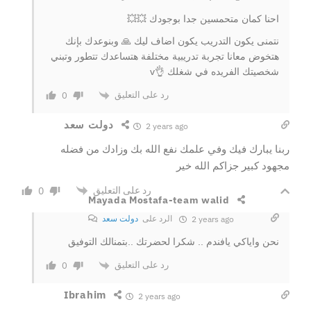
احنا كمان متحمسين جدا بوجودك 💥💥
نتمنى يكون التدريب يكون اضاف ليك 🙏 وبنوعدك بإنك
هتخوض معانا تجربة تدريبية مختلفة هتساعدك تتطور وتبني
شخصيتك الفريده في شغلك 👌v
رد على التعليق
0
دولت سعد
2 years ago
ربنا يبارك فيك وفي علمك نفع الله بك وزادك من فضله
مجهود كبير جزاكم الله خير
رد على التعليق
0
Mayada Mostafa-team walid
الرد على
دولت سعد
2 years ago
نحن واياكي يافندم .. شكرا لحضرتك ..بتمنالك التوفيق
رد على التعليق
0
Ibrahim
2 years ago