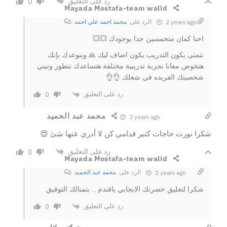
رد على التعليق
0
Mayada Mostafa-team walid
الرد على
محمد احمد علي احمد
2 years ago
احنا كمان متحمسين جدا بوجودك 💥💥
نتمنى يكون التدريب يكون اضاف ليك 🙏 وبنوعدك بإنك
هتخوض معانا تجربة تدريبية مختلفة هتساعدك تتطور وتبني
شخصيتك الفريده في شغلك 👌👌
رد على التعليق
0
محمد عبد الحميد
2 years ago
شكرا نورت حاجات كتير قدامي كن لا أدري عنها شئ 😍
رد على التعليق
0
Mayada Mostafa-team walid
الرد على
محمد عبد الحميد
2 years ago
شكرا لتعليق حضرتك الايجابي يافندم .. بتمنالك التوفيق
رد على التعليق
0