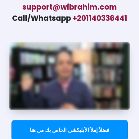
support@wibrahim.com
Call/Whatsapp
+201140336441
فضلاً إملأ الأبليكشن الخاص بك من هنا