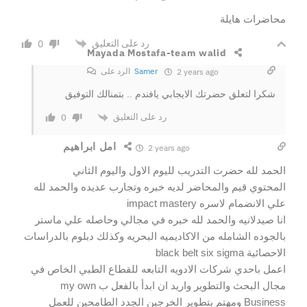
محاضرات هايلة
رد على التعليق
0
Mayada Mostafa-team walid
Samer
الرد على
2 years ago
شكرا لتعلق حضرتك الايجابي يافندم .. بتمنالك التوفيق
رد على التعليق
0
امل ابراهيم
2 years ago
الحمد لله حضرت التدريب لليوم الاول واليوم الثاني
المحتوي قيم والمحاضر لديه خبره وتجارب عديده والحمد لله
علي الانضمام لاسره impact mastery
انا صيدلانيه والحمد لله خبره في مجالي وحاصله علي ماستر
بالجوده الشامله من الاكاديميه البحريه وكذلك دبلوم بالدراسات
الاحصائية black belt six sigma
اعمل باحدي شركات الادويه التابعه للقطاع الطبي الخاص في
مجال البحث والتطوير واريد ان ابدأ بالفعل ب my own
Business ومهتم بتطوير الخرجين الجدد الطامحين للعمل