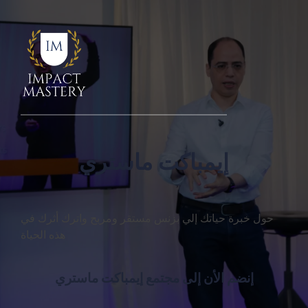
إيمباكت ماستري
حول خبرة حياتك إلي بزنس مستقر ومربح واترك أثرك في
هذه الحياة
إنضم الأن إلى مجتمع إيمباكت ماستري