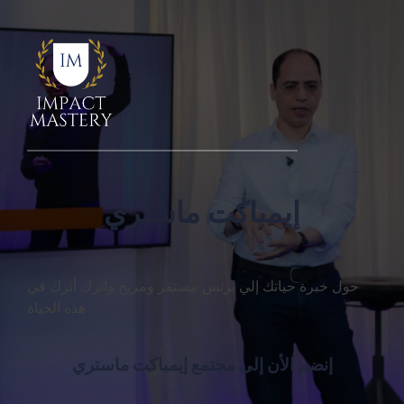
إيمباكت ماستري
حول خبرة حياتك إلي بزنس مستقر ومربح واترك أثرك في
هذه الحياة
إنضم الأن إلى مجتمع إيمباكت ماستري