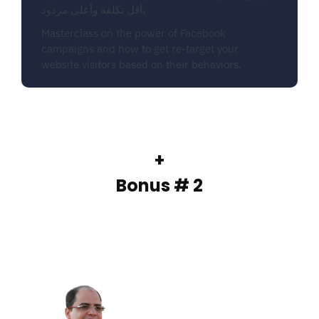
بأقل تكلفة وأعلى مردود
Masterclass on the power of Facebook
campaigns and how to get re-target your
website visitors based on their behaviors.
+
Bonus # 2