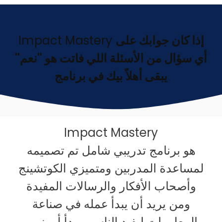
Impact Mastery
إذا كان جوابك على
أي سؤال من الأسئلة اللي فاتت هو "نعم"
يبقى أهلاً بيك في برنامج
Impact Mastery
هو برنامج تدريبي شامل تم تصميمه
لمساعدة المدربين ومتميزي الكوتشينج
وأصحاب الأفكار والرسالات المفيدة
ومن يريد أن يبدأ عمله في صناعة
المعلومات ليفيد الناس ويبدأ أو ينمي