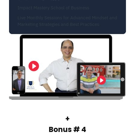
Impact Mastery School of Business
Live Monthly Sessions for Advanced Mindset and
Marketing Strategies and Best Practices
+
Bonus # 4