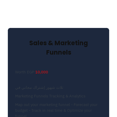
Sales & Marketing
Funnels
Worth EGP
10,000
ثلاث شهور إشتراك مجاني في
Marketing Funnels Tracking & Analytics
Map out your marketing funnel - Forecast your
budget - Track in real time & Optimize your
funnel.