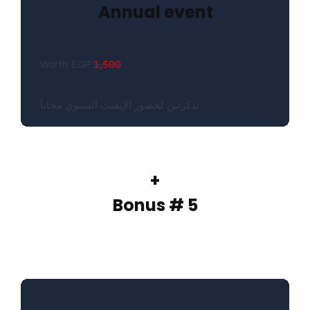
Annual event
Worth EGP
1,500
تذكرتين لحضور الإيفنت السنوي مجاناً
+
Bonus # 5