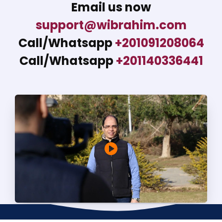
Email us now
support@wibrahim.com
Call/Whatsapp
+201091208064
Call/Whatsapp
+201140336441