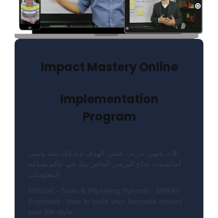
Impact Mastery Online
Implementation
Program
ثلاث شهور تدريب عملي الهدف منه إنك تنفذ وتبني
أساسيات نجاح البزنس الخاص بيك في عالم صناعة
المعلومات
Mindset - Sales & Marketing Funnels - SMART
Expenses - How to build your business around
your life style