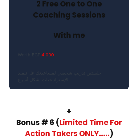
2 Free One to One
Coaching Sessions
With me
Worth EGP
4,000
جلستين تدريب شخصي لمساعدتك عل تنفيذ
الإستراتيجيات بشكل أسرع
+
Bonus # 6 (
Limited Time For
Action Takers ONLY.....
)