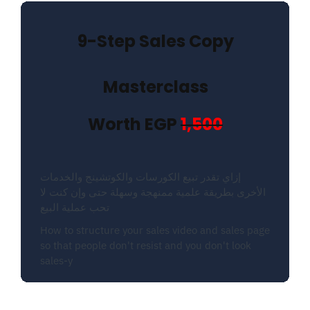
9-Step Sales Copy
Masterclass
Worth EGP
1,500
إزاي تقدر تبيع الكورسات والكوتشينج والخدمات
الأخرى بطريقة علمية ممنهجة وسهلة حتى وإن كنت لا
تحب عملية البيع
How to structure your sales video and sales page
so that people don't resist and you don't look
sales-y